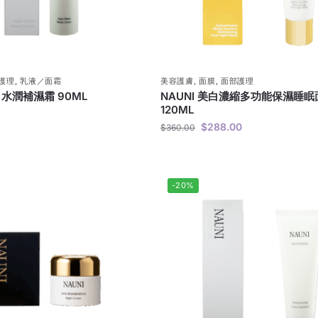
護理
,
乳液／面霜
美容護膚
,
面膜
,
面部護理
白水潤補濕霜 90ML
NAUNI 美白濃縮多功能保濕睡眠
120ML
$
288.00
$
360.00
-20%