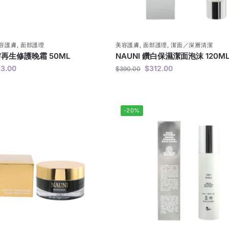
容護膚
,
面部護理
美容護膚
,
面部護理
,
潔面／深層清潔
膚再生修護晚霜 50ML
NAUNI 鑽白保濕潔面泡沫 120M
13.00
$
312.00
$
390.00
-20%