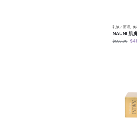
乳液／面霜
,
美
NAUNI 肌
$
4
$
590.00