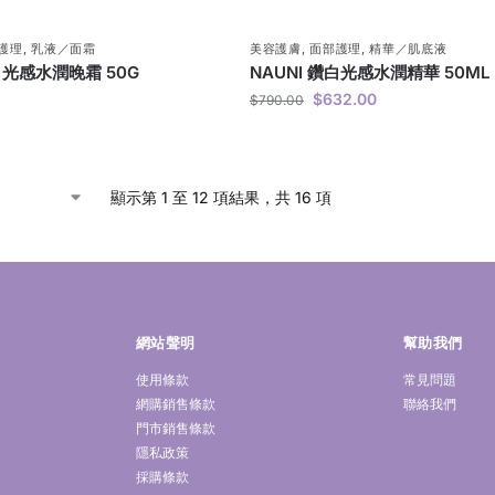
護理
,
乳液／面霜
美容護膚
,
面部護理
,
精華／肌底液
白光感水潤晚霜 50G
NAUNI 鑽白光感水潤精華 50ML
$
632.00
$
790.00
顯示第 1 至 12 項結果，共 16 項
網站聲明
幫助我們
使用條款
常見問題
網購銷售條款
聯絡我們
門市銷售條款
隱私政策
採購條款