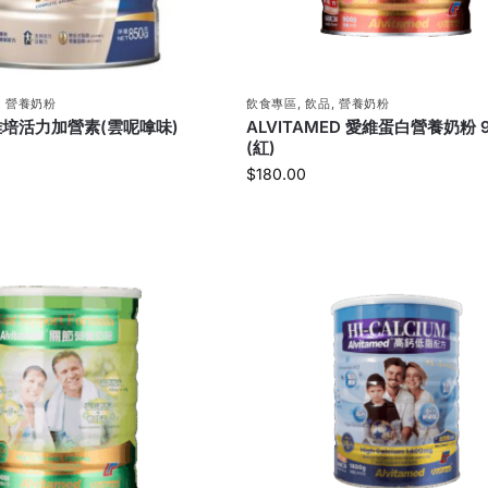
,
營養奶粉
飲食專區
,
飲品
,
營養奶粉
 雅培活力加營素(雲呢嗱味)
ALVITAMED 愛維蛋白營養奶粉 
(紅)
$
180.00