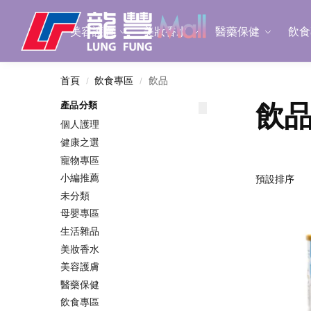
Search
美容護膚
美妝香水
醫藥保健
飲食
首頁
飲食專區
飲品
/
/
飲
產品分類
個人護理
健康之選
寵物專區
小編推薦
未分類
母嬰專區
生活雜品
美妝香水
美容護膚
醫藥保健
飲食專區