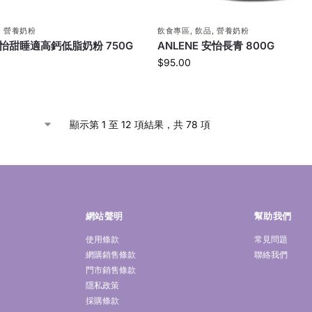
,
營養奶粉
飲食專區
,
飲品
,
營養奶粉
 安怡甜睡適高鈣低脂奶粉 750G
ANLENE 安怡長青 800G
$
95.00
顯示第 1 至 12 項結果，共 78 項
網站聲明
幫助我們
使用條款
常見問題
網購銷售條款
聯絡我們
門市銷售條款
隱私政策
採購條款