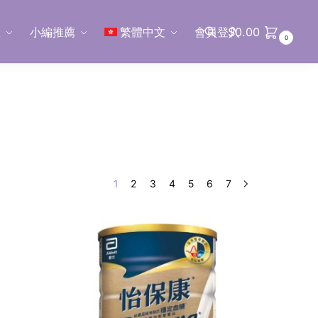
區
小編推薦
繁體中文
會員登入
$
0.00
0
搜尋
1
2
3
4
5
6
7