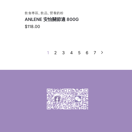
飲食專區
,
飲品
,
營養奶粉
ANLENE 安怡關節適 800G
$
118.00
1
2
3
4
5
6
7