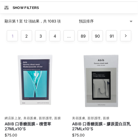
SHOW FILTERS
顯示第 1 至 12 項結果，共 1083 項
1
2
3
4
...
89
90
91
網店新上架
,
美容護膚
,
面部護理
,
面膜
美容護膚
,
面部護理
,
面膜
ABIB 口香糖面膜 – 積雪草
ABIB 口香糖面膜 – 膠原蛋白豆乳
27MLx10’S
27MLx10’S
$
75.00
$
75.00