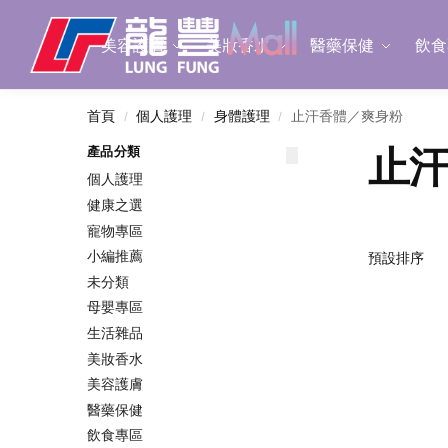
Search
美容護膚
美妝香水
醫藥保健
飲食
首頁
個人護理
身體護理
止汗香體／爽身粉
/
/
/
止
產品分類
個人護理
健康之選
寵物專區
小編推薦
未分類
母嬰專區
生活雜品
美妝香水
美容護膚
醫藥保健
飲食專區