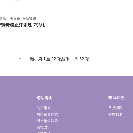
香體／爽身粉
,
身體護理
馥蕾詩黃糖止汗走珠 75ML
顯示第 1 至 12 項結果，共 52 項
網站聲明
幫助我們
使用條款
常見問題
網購銷售條款
聯絡我們
門市銷售條款
隱私政策