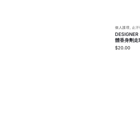
個人護理
,
止汗
DESIGNE
體香身劑走珠
$
20.00