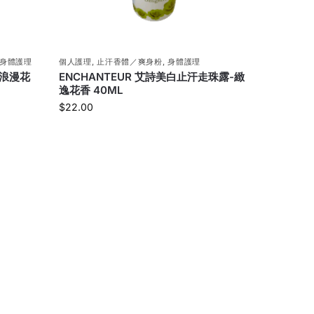
身體護理
個人護理
,
止汗香體／爽身粉
,
身體護理
-浪漫花
ENCHANTEUR 艾詩美白止汗走珠露-緻
逸花香 40ML
$
22.00