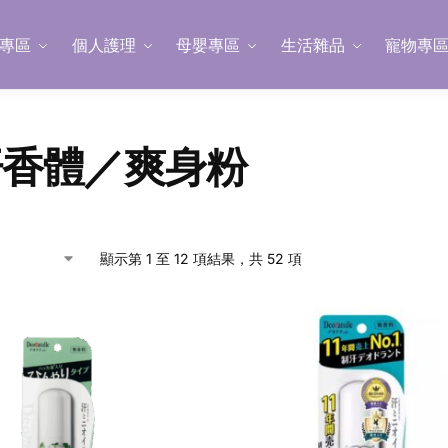
專區
個人護理
母嬰專區
生活雜品
寵物專
汗香體／爽身粉
顯示第 1 至 12 項結果，共 52 項