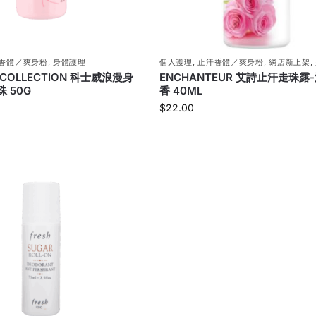
香體／爽身粉
,
身體護理
個人護理
,
止汗香體／爽身粉
,
網店新上架
,
R COLLECTION 科士威浪漫身
ENCHANTEUR 艾詩止汗走珠露
 50G
香 40ML
$
22.00