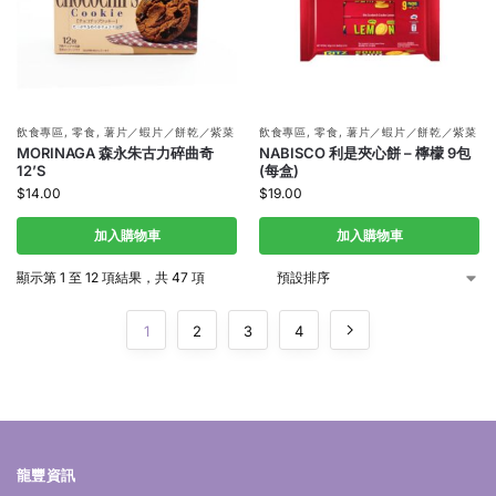
飲食專區
,
零食
,
薯片／蝦片／餅乾／紫菜
飲食專區
,
零食
,
薯片／蝦片／餅乾／紫菜
MORINAGA 森永朱古力碎曲奇
NABISCO 利是夾心餅 – 檸檬 9包
12’S
(每盒)
$
14.00
$
19.00
加入購物車
加入購物車
顯示第 1 至 12 項結果，共 47 項
1
2
3
4
龍豐資訊