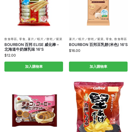
飲食專區
,
零食
,
薯片／蝦片／餅乾／紫菜
薯片／蝦片／餅乾／紫菜
,
零食
,
飲食專區
BOURBON 百邦 ELISE 威化棒 –
BOURBON 百邦豆乳餅(米色) 16’S
北海道牛奶煉乳味 16’S
$
16.00
$
12.00
加入購物車
加入購物車