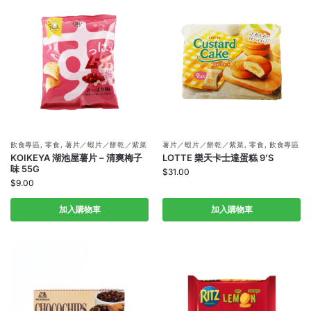
飲食專區
,
零食
,
薯片／蝦片／餅乾／紫菜
薯片／蝦片／餅乾／紫菜
,
零食
,
飲食專區
KOIKEYA 湖池屋薯片 – 清爽梅子
LOTTE 樂天卡士達蛋糕 9’S
味 55G
$
31.00
$
9.00
加入購物車
加入購物車