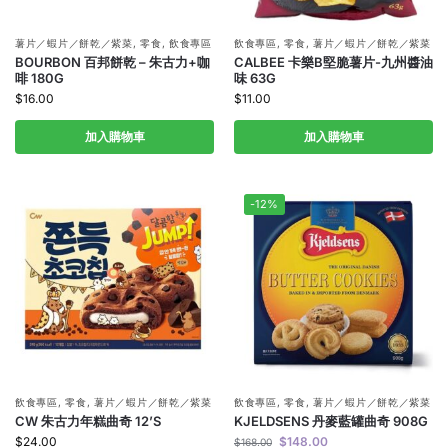
薯片／蝦片／餅乾／紫菜
,
零食
,
飲食專區
飲食專區
,
零食
,
薯片／蝦片／餅乾／紫菜
BOURBON 百邦餅乾 – 朱古力+咖
CALBEE 卡樂B堅脆薯片-九州醬油
啡 180G
味 63G
$
16.00
$
11.00
加入購物車
加入購物車
-12%
飲食專區
,
零食
,
薯片／蝦片／餅乾／紫菜
飲食專區
,
零食
,
薯片／蝦片／餅乾／紫菜
CW 朱古力年糕曲奇 12’S
KJELDSENS 丹麥藍罐曲奇 908G
$
24.00
$
148.00
$
168.00