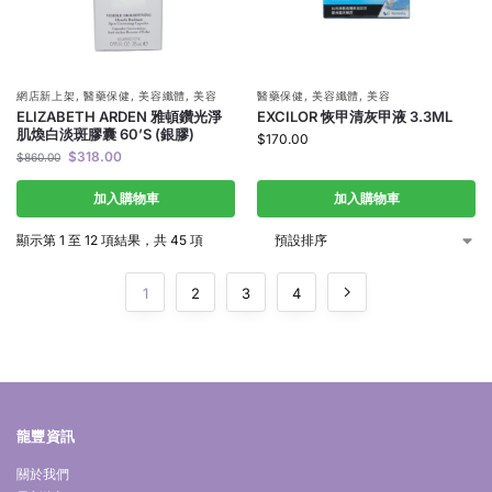
網店新上架
,
醫藥保健
,
美容纖體
,
美容
醫藥保健
,
美容纖體
,
美容
ELIZABETH ARDEN 雅頓鑽光淨
EXCILOR 恢甲清灰甲液 3.3ML
肌煥白淡斑膠囊 60’S (銀膠)
$
170.00
$
318.00
$
860.00
加入購物車
加入購物車
顯示第 1 至 12 項結果，共 45 項
1
2
3
4
龍豐資訊
關於我們