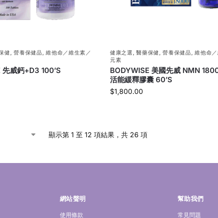
保健
,
營養保健品
,
維他命／維生素／
健康之選
,
醫藥保健
,
營養保健品
,
維他命／
元素
 先威鈣+D3 100’S
BODYWISE 美國先威 NMN 180
活能緩釋膠囊 60’S
$
1,800.00
顯示第 1 至 12 項結果，共 26 項
網站聲明
幫助我們
使用條款
常見問題