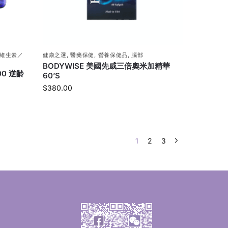
維生素／
健康之選
,
醫藥保健
,
營養保健品
,
腦部
BODYWISE 美國先威三倍奧米加精華
00 逆齡
60’S
$
380.00
1
2
3