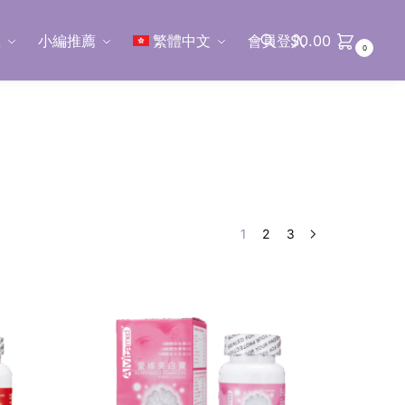
區
小編推薦
繁體中文
會員登入
$
0.00
0
搜尋
1
2
3