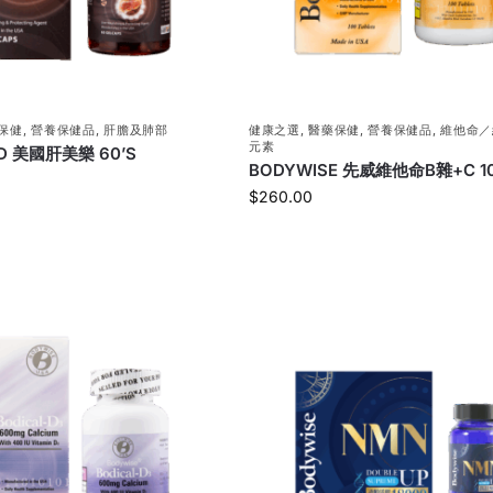
保健
,
營養保健品
,
肝膽及肺部
健康之選
,
醫藥保健
,
營養保健品
,
維他命／
元素
ED 美國肝美樂 60’S
BODYWISE 先威維他命B雜+C 10
$
260.00