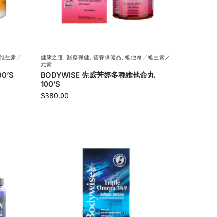
維生素／
健康之選
,
醫藥保健
,
營養保健品
,
維他命／維生素／
元素
0’S
BODYWISE 先威芳婷多種維他命丸
100’S
$
380.00