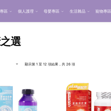
專區
個人護理
母嬰專區
生活雜品
寵物專
康之選
顯示第 1 至 12 項結果，共 26 項