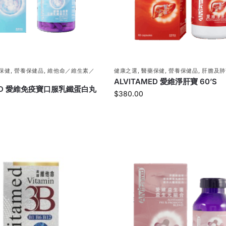
保健
,
營養保健品
,
維他命／維生素／
健康之選
,
醫藥保健
,
營養保健品
,
肝膽及肺
ALVITAMED 愛維淨肝寶 60’S
MED 愛維免疫寶口服乳鐵蛋白丸
$
380.00