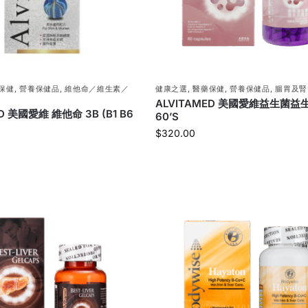
保健
,
營養保健品
,
維他命／維生素／
健康之選
,
醫藥保健
,
營養保健品
,
腸胃及腎
ALVITAMED 美國愛維益生菌益
D 美國愛維 維他命 3B (B1 B6
60’S
$
320.00