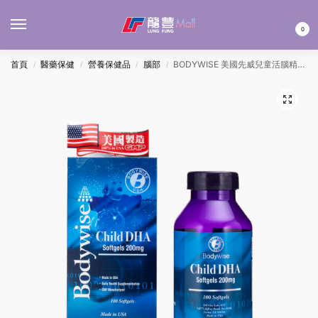
MENU
0
首頁
醫藥保健
營養保健品
腦部
BODYWISE 美國先威兒童活腦精華 100’S
/
/
/
/