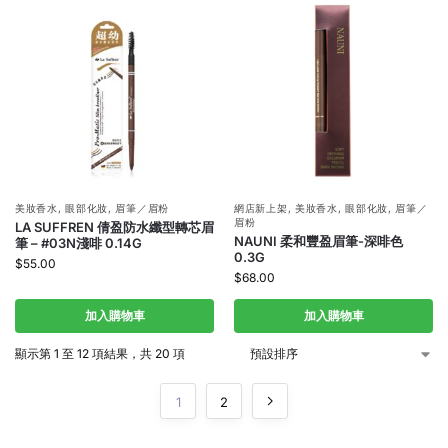
美妝香水
,
眼部化妝
,
眉筆／眉粉
網店新上架
,
美妝香水
,
眼部化妝
,
眉筆／
眉粉
LA SUFFREN 倩盈防水纖型轉芯眉
NAUNI 柔和豐盈眉筆-深啡色
筆 – #03N淺啡 0.14G
0.3G
$
55.00
$
68.00
加入購物車
加入購物車
顯示第 1 至 12 項結果，共 20 項
1
2