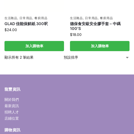
生活雜品
,
日常用品
,
餐廚用品
生活雜品
,
日常用品
,
餐廚用品
GLAD 佳能保鮮紙 300呎
德保食安級安全膠手套 – 中碼
100’S
$
24.00
$
18.00
加入購物車
加入購物車
顯示所有 2 筆結果
龍豐資訊
關於我們
最新資訊
招聘人才
店鋪位置
購物資訊