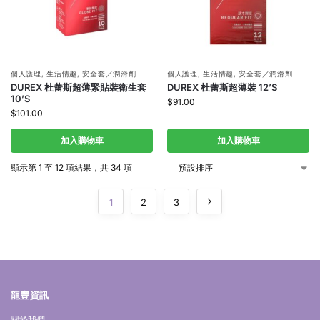
個人護理
,
生活情趣
,
安全套／潤滑劑
個人護理
,
生活情趣
,
安全套／潤滑劑
DUREX 杜蕾斯超薄緊貼裝衛生套
DUREX 杜蕾斯超薄裝 12’S
10’S
$
91.00
$
101.00
加入購物車
加入購物車
顯示第 1 至 12 項結果，共 34 項
1
2
3
龍豐資訊
關於我們