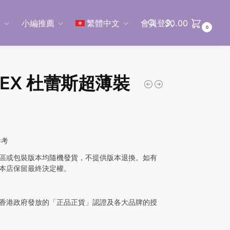
區
小編推薦
繁體中文
會員登入
$
0.00
0
搜尋
REX 杜蕾斯超薄裝
參考
區或包裝版本均隨機發貨，不提供版本退換。如有
本店保留最終決定權。
香港政府發放的「正品正貨」認證及各大品牌的授