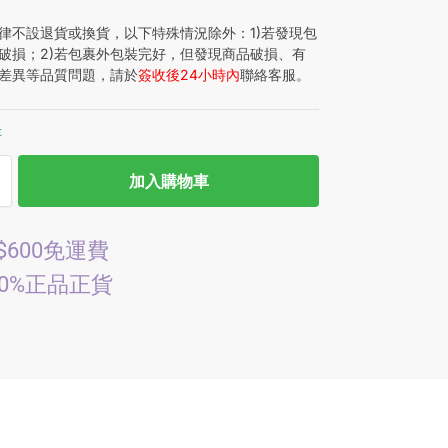
律不設退貨或換貨，以下特殊情況除外：1)若發現包
破損；2)若包裹外包裝完好，但發現商品破損、有
差異等品質問題，請於
簽收後24小時內
聯絡客服。
存
加入購物車
$600免運費
00%正品正貨