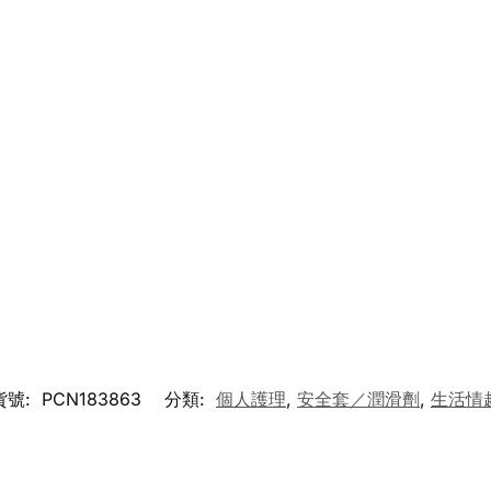
貨號:
PCN183863
分類:
個人護理
,
安全套／潤滑劑
,
生活情