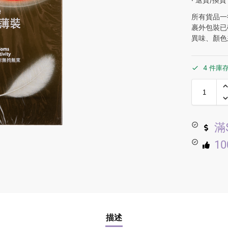
所有貨品一
裹外包裝已
異味、顏色
4 件庫
滿
1
描述