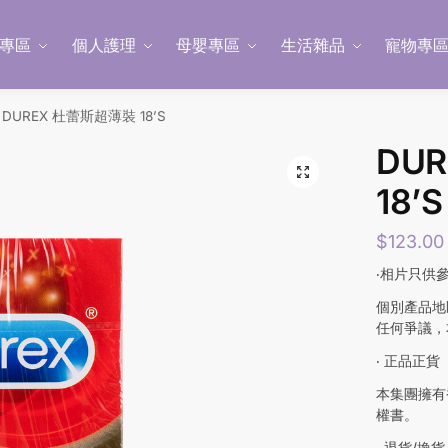
專區
個人護理
母嬰專區
生活雜品
寵物專
DUREX 杜蕾斯超薄裝 18’S
DU
18’S
$
123.00
‧相片只供
個別產品地
任何爭議，
‧ 正品正貨
本集團擁有
權書。
‧ 退貨/換貨