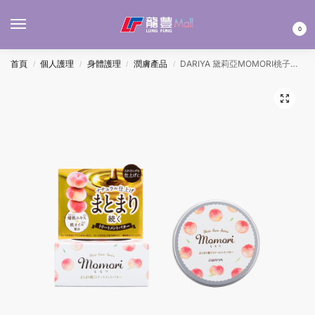
MENU
0
首頁
個人護理
身體護理
潤膚產品
DARIYA 黛莉亞MOMORI桃子保濕多用途修護膏(適用於頭髮身體) 35G
/
/
/
/