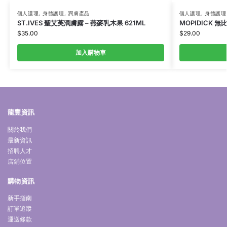
個人護理
,
身體護理
,
潤膚產品
個人護理
,
身體護理
ST.IVES 聖艾芙潤膚露 – 燕麥乳木果 621ML
MOPIDICK 無
$
35.00
$
29.00
加入購物車
龍豐資訊
關於我們
最新資訊
招聘人才
店鋪位置
購物資訊
新手指南
訂單追蹤
運送條款