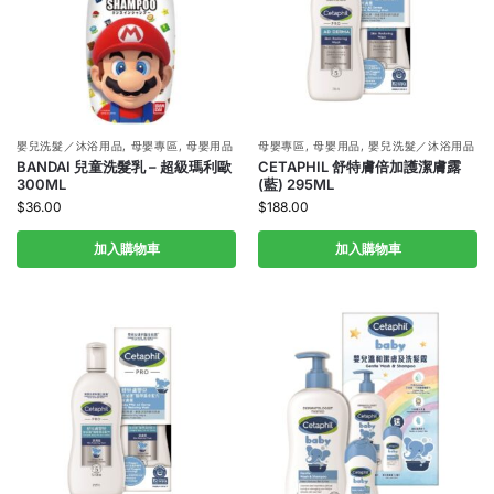
嬰兒洗髮／沐浴用品
,
母嬰專區
,
母嬰用品
母嬰專區
,
母嬰用品
,
嬰兒洗髮／沐浴用品
BANDAI 兒童洗髮乳 – 超級瑪利歐
CETAPHIL 舒特膚倍加護潔膚露
300ML
(藍) 295ML
$
36.00
$
188.00
加入購物車
加入購物車