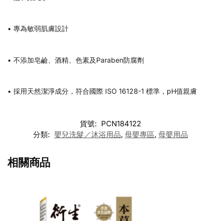
• 專為敏弱肌膚設計
• 不添加皂鹼、酒精、色素及Paraben防腐劑
• 採用天然潔淨成分，符合國際 ISO 16128-1 標準，pH值親膚
貨號:
PCN184122
分類:
嬰兒洗髮／沐浴用品
,
母嬰專區
,
母嬰用品
相關商品