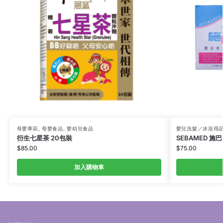
母嬰專區
,
母嬰食品
,
嬰幼兒食品
嬰兒洗髮／沐浴用
衍生七星茶 20包裝
SEBAMED 施
$
85.00
$
75.00
加入購物車