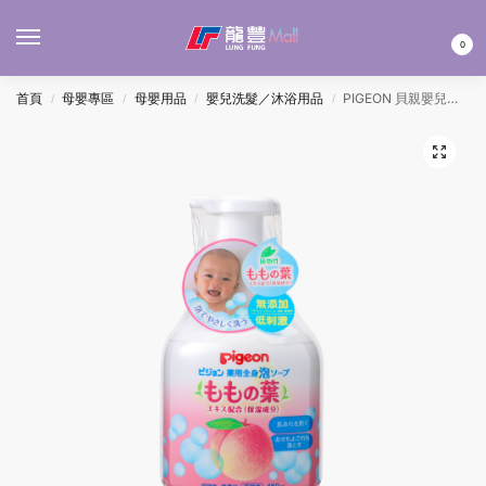
MENU
0
首頁
母嬰專區
母嬰用品
嬰兒洗髮／沐浴用品
PIGEON 貝親嬰兒保濕沐浴泡泡-桃葉 450ML
/
/
/
/