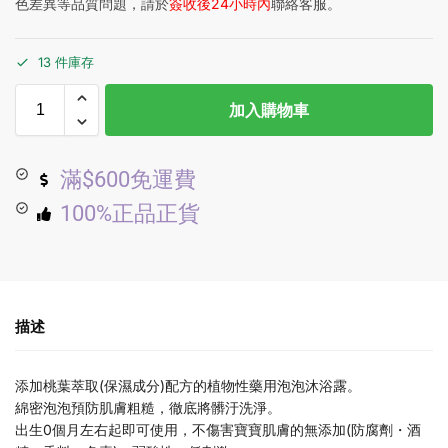
色差異等品質問題，請於
簽收後24小時內
聯絡客服。
13 件庫存
加入購物車
滿$600免運費
100%正品正貨
描述
添加桃葉萃取(保濕成分)配方的植物性藥用泡泡沐浴露。
綿密泡泡預防肌膚粗糙，徹底將髒汙洗淨。
出生0個月左右起即可使用，不傷害寶寶肌膚的無添加(防腐劑・酒