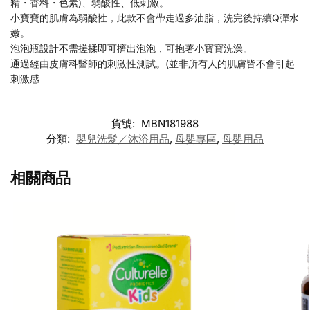
精・香料・色素)、弱酸性、低刺激。
小寶寶的肌膚為弱酸性，此款不會帶走過多油脂，洗完後持續Q彈水
嫩。
泡泡瓶設計不需搓揉即可擠出泡泡，可抱著小寶寶洗澡。
通過經由皮膚科醫師的刺激性測試。(並非所有人的肌膚皆不會引起
刺激感
貨號:
MBN181988
分類:
嬰兒洗髮／沐浴用品
,
母嬰專區
,
母嬰用品
相關商品