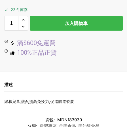
22 件庫存
加入購物車
滿$600免運費
100%正品正貨
描述
緩和兒童濕疹;提高免疫力;促進腸道發展
貨號:
MDN183939
分類:
母嬰專區
,
母嬰食品
,
嬰幼兒食品