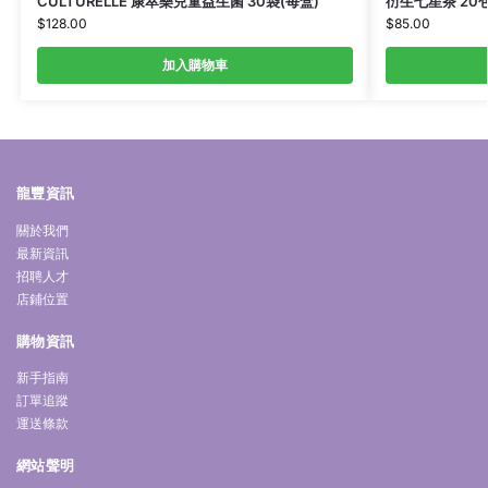
CULTURELLE 康萃樂兒童益生菌 30袋(每盒)
衍生七星茶 20
$
128.00
$
85.00
加入購物車
龍豐資訊
關於我們
最新資訊
招聘人才
店鋪位置
購物資訊
新手指南
訂單追蹤
運送條款
網站聲明