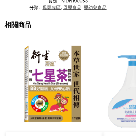
貨號:
MDN190053
分類:
母嬰專區
,
母嬰食品
,
嬰幼兒食品
相關商品