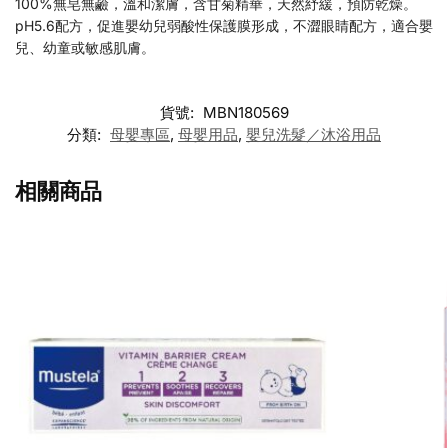
100%無皂無鹼，溫和潔膚，含甘菊精華，天然紓緩，預防乾燥。
pH5.6配方，促進嬰幼兒弱酸性保護膜形成，不澀眼睛配方，適合嬰
兒、幼童或敏感肌膚。
貨號:
MBN180569
分類:
母嬰專區
,
母嬰用品
,
嬰兒洗髮／沐浴用品
相關商品