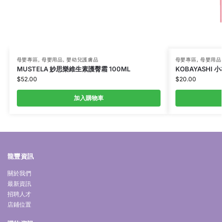
母嬰專區
,
母嬰用品
,
嬰幼兒護膚品
母嬰專區
,
母嬰用品
MUSTELA 妙思樂維生素護臀霜 100ML
KOBAYASHI 
$
52.00
$
20.00
加入購物車
龍豐資訊
關於我們
最新資訊
招聘人才
店鋪位置