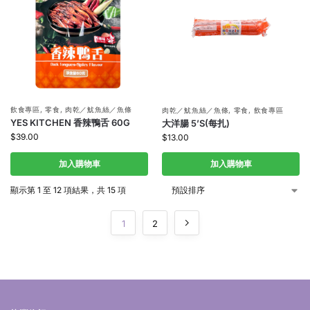
飲食專區
,
零食
,
肉乾／魷魚絲／魚條
肉乾／魷魚絲／魚條
,
零食
,
飲食專區
YES KITCHEN 香辣鴨舌 60G
大洋腸 5’S(每扎)
$
39.00
$
13.00
加入購物車
加入購物車
顯示第 1 至 12 項結果，共 15 項
1
2