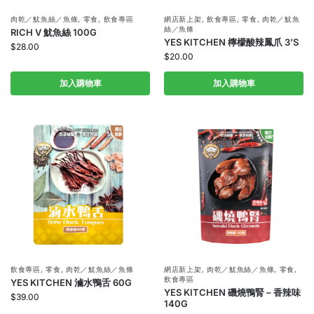
肉乾／魷魚絲／魚條
,
零食
,
飲食專區
網店新上架
,
飲食專區
,
零食
,
肉乾／魷魚
絲／魚條
RICH V 魷魚絲 100G
YES KITCHEN 檸檬酸辣鳳爪 3’S
$
28.00
$
20.00
加入購物車
加入購物車
飲食專區
,
零食
,
肉乾／魷魚絲／魚條
網店新上架
,
肉乾／魷魚絲／魚條
,
零食
,
飲食專區
YES KITCHEN 滷水鴨舌 60G
YES KITCHEN 磯燒鴨腎 – 香辣味
$
39.00
140G