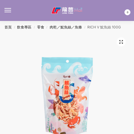
MENU
0
首頁
飲食專區
零食
肉乾／魷魚絲／魚條
RICH V 魷魚絲 100G
/
/
/
/