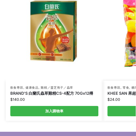
飲食專區
,
健康食品
,
雞精／靈芝孢子／蟲草
飲食專區
,
零食
,
糖
BRAND’S 白蘭氏蟲草雞精CS-4配方 70Gx12樽
KHEE SAN 果
$
140.00
$
24.00
加入購物車