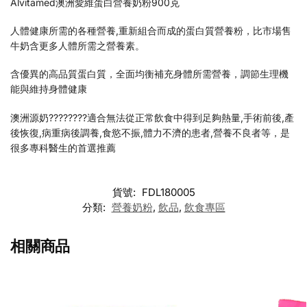
Alvitamed澳洲愛維蛋白營養奶粉900克
人體健康所需的各種營養,重新組合而成的蛋白質營養粉，比市場售
牛奶含更多人體所需之營養素。
含優異的高品質蛋白質，全面均衡補充身體所需營養，調節生理機
能與維持身體健康
澳洲源奶????????適合無法從正常飲食中得到足夠熱量,手術前後,產
後恢復,病重病後調養,食慾不振,體力不濟的患者,營養不良者等，是
很多專科醫生的首選推薦 ️
貨號:
FDL180005
分類:
營養奶粉
,
飲品
,
飲食專區
相關商品