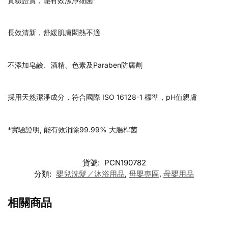
實驗證實，能有效潔淨細菌*
長效清新，舒緩肌膚悶熱不適
不添加皂鹼、酒精、色素及Paraben防腐劑
採用天然潔淨成分，符合國際 ISO 16128-1 標準，pH值親膚
*實驗證明, 能有效消除99.99% 大腸桿菌
貨號:
PCN190782
分類:
嬰兒洗髮／沐浴用品
,
母嬰專區
,
母嬰用品
相關商品