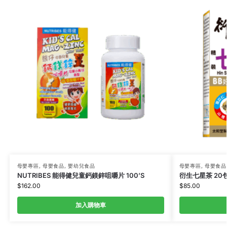
母嬰專區
,
母嬰食品
,
嬰幼兒食品
母嬰專區
,
母嬰食品
NUTRIBES 能得健兒童鈣鎂鋅咀嚼片 100’S
衍生七星茶 20
$
162.00
$
85.00
加入購物車