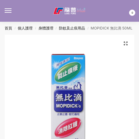
MENU
0
首頁
個人護理
身體護理
防蚊及止痕用品
MOPIDICK 無比滴 50ML
/
/
/
/