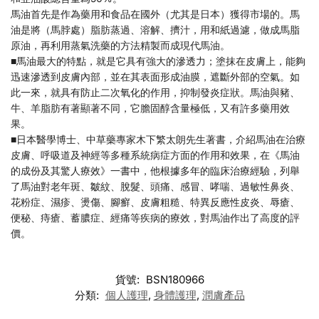
馬油首先是作為藥用和食品在國外（尤其是日本）獲得市場的。馬
油是將（馬脖處）脂肪蒸過、溶解、擠汁，用和紙過濾，做成馬脂
原油，再利用蒸氣洗藥的方法精製而成現代馬油。
■馬油最大的特點，就是它具有強大的滲透力；塗抹在皮膚上，能夠
迅速滲透到皮膚內部，並在其表面形成油膜，遮斷外部的空氣。如
此一來，就具有防止二次氧化的作用，抑制發炎症狀。馬油與豬、
牛、羊脂肪有著顯著不同，它膽固醇含量極低，又有許多藥用效
果。
■日本醫學博士、中草藥專家木下繁太朗先生著書，介紹馬油在治療
皮膚、呼吸道及神經等多種系統病症方面的作用和效果，在《馬油
的成份及其驚人療效》一書中，他根據多年的臨床治療經驗，列舉
了馬油對老年斑、皺紋、脫髮、頭痛、感冒、哮喘、過敏性鼻炎、
花粉症、濕疹、燙傷、腳癬、皮膚粗糙、特異反應性皮炎、辱瘡、
便秘、痔瘡、蓄膿症、經痛等疾病的療效，對馬油作出了高度的評
價。
貨號:
BSN180966
分類:
個人護理
,
身體護理
,
潤膚產品