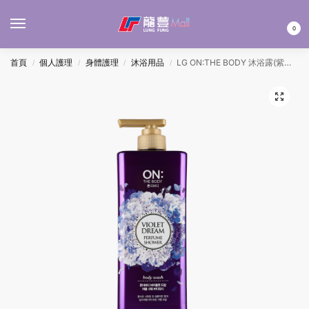
MENU
0
首頁
個人護理
身體護理
沐浴用品
LG ON:THE BODY 沐浴露(紫色金蓋) 900G
/
/
/
/