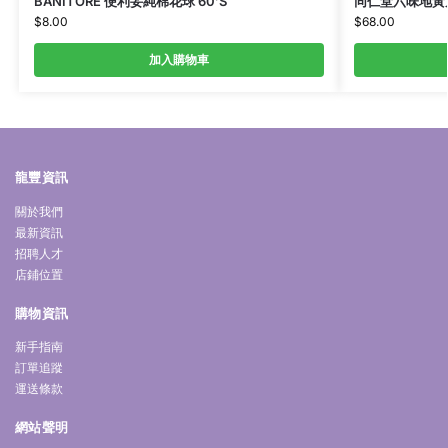
BANITORE 便利妥純棉花球 60’S
同仁堂六味地黃丸 
$
8.00
$
68.00
加入購物車
龍豐資訊
關於我們
最新資訊
招聘人才
店鋪位置
購物資訊
新手指南
訂單追蹤
運送條款
網站聲明