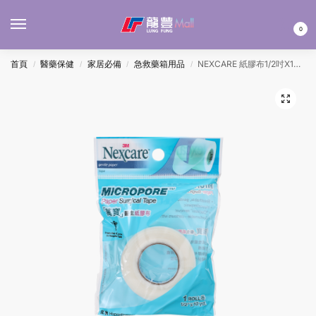
MENU
0
首頁
醫藥保健
家居必備
急救藥箱用品
NEXCARE 紙膠布1/2吋X10碼
/
/
/
/