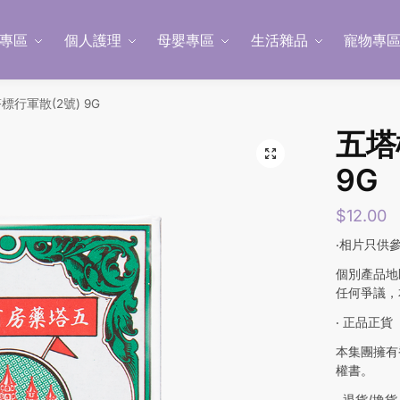
專區
個人護理
母嬰專區
生活雜品
寵物專
標行軍散(2號) 9G
五塔
9G
$
12.00
‧相片只供
個別產品地
任何爭議，
‧ 正品正貨
本集團擁有
權書。
‧ 退貨/換貨