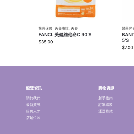
醫藥保健
,
美容纖體
,
美容
醫藥保
FANCL 美健維他命C 90’S
BAN
5’S
$
35.00
$
7.00
龍豐資訊
購物資訊
關於我們
新手指南
最新資訊
訂單追蹤
招聘人才
運送條款
店鋪位置