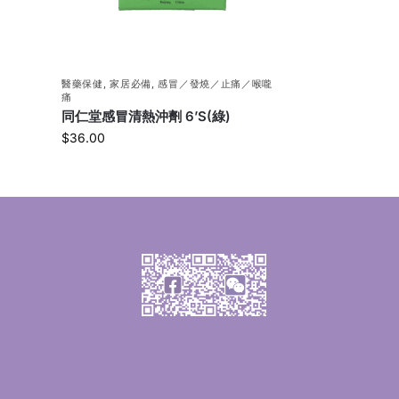
醫藥保健
,
家居必備
,
感冒／發燒／止痛／喉嚨
痛
同仁堂感冒清熱沖劑 6’S(綠)
$
36.00