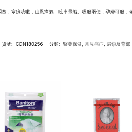
悶塞，寒痰咳嗽，山風瘴氣，眩車暈船。吸服兩便，孕婦可服，
貨號:
CDN180256
分類:
醫藥保健
,
常見痛症
,
肩頸及背部