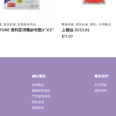
健
,
家居必備
,
急救藥箱用品
醫藥保健
,
家居必備
,
萬用／外用藥品
ITORE 便利妥消毒紗布墊3″X3″
上標油 3CC(小)
$
11.00
網站聲明
幫助我們
使用條款
常見問題
網購銷售條款
聯絡我們
門市銷售條款
隱私政策
採購條款