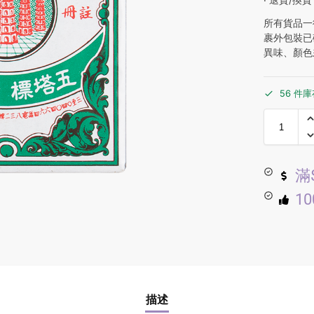
所有貨品一
裹外包裝已
異味、顏色
56 件
滿
1
描述