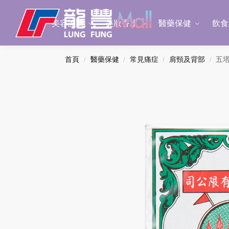
Search
美容護膚
美妝香水
醫藥保健
飲食
首頁
醫藥保健
常見痛症
肩頸及背部
五塔
/
/
/
/