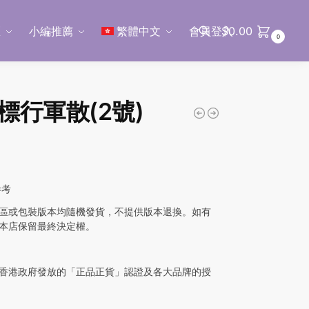
區
小編推薦
繁體中文
會員登入
$
0.00
0
搜尋
標行軍散(2號)
參考
區或包裝版本均隨機發貨，不提供版本退換。如有
本店保留最終決定權。
香港政府發放的「正品正貨」認證及各大品牌的授