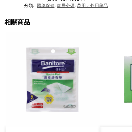
分類:
醫藥保健
,
家居必備
,
萬用／外用藥品
相關商品