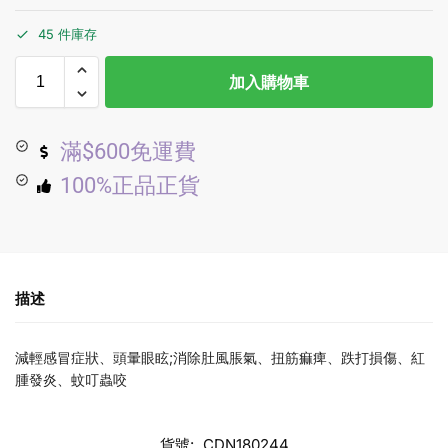
45 件庫存
加入購物車
滿$600免運費
100%正品正貨
描述
減輕感冒症狀、頭暈眼眩;消除肚風脹氣、扭筋痲痺、跌打損傷、紅
腫發炎、蚊叮蟲咬
貨號:
CDN180244