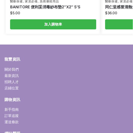
醫藥保健
,
家居必備
,
急救藥箱用品
醫藥保健
,
家居必備
BANITORE 便利妥消毒紗布墊2″X2″ 5’S
同仁堂感冒清熱沖劑
$
5.00
$
36.00
加入購物車
龍豐資訊
關於我們
最新資訊
招聘人才
店鋪位置
購物資訊
新手指南
訂單追蹤
運送條款