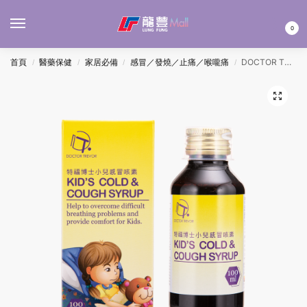
MENU
0
首頁
醫藥保健
家居必備
感冒／發燒／止痛／喉嚨痛
DOCTOR TREVOR 特福博士小兒感冒咳素 100ML
/
/
/
/