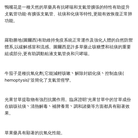
鴨嘴花是一種天然的草藥具有抗哮喘和支氣管擴張的特性有助提升
攴氣管功能·有擴張支氣管、祛痰和化痰等特性,更能有效恢復正常肺
功能。
羅勒勝地(圖爾西)有助維持免疫系統正常運作及強化人體的自然防禦
體系,以緩解感冒和流感。圖爾西是許多草藥止咳糖漿和祛痰的重要
組成部分,更有助調動粘液支氣管炎和只哮喘。
牛茄子是種抗氧化劑,它能減輕咳嗽丶解除封鎖化痰丶控制血痰(
hemoptysis)’並簡化了支氣管痙孿。
光果甘草提取物有強烈抗菌作用。臨床證眀’光果甘草中的甘草成份
在鎮咳祛痰丶清熱解毒丶補脾養胃丶調和諸藥等方面都具有顯著效
果。
草果藥具有顯著的抗氧化性能。