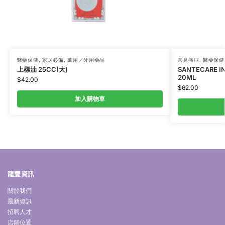
醫藥保健
,
家居必備
,
萬用／外用藥品
常見痛症
,
醫藥保健
上標油 25CC(大)
SANTECARE I
20ML
$
42.00
$
62.00
加入購物車
龍豐資訊
關於我們
最新資訊
招聘人才
店鋪位置