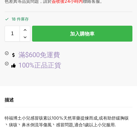
色差異等品質問題，請於
簽收後24小時內
聯絡客服。
18 件庫存
加入購物車
滿$600免運費
100%正品正貨
描述
特福博土小兒感冒咳素以100%天然草藥提煉而成,或有助舒緩胸咳
丶痰咳丶鼻水倒流等傷風丶感冒問題,適合1歲以上小兒服用.