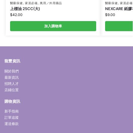
醫藥保健
,
家居必備
,
萬用／外用藥品
醫藥保健
,
家居必備
上標油 25CC(大)
NEXCARE 紙膠
$
42.00
$
9.00
加入購物車
龍豐資訊
關於我們
最新資訊
招聘人才
店鋪位置
購物資訊
新手指南
訂單追蹤
運送條款