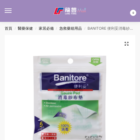
MENU
0
首頁
醫藥保健
家居必備
急救藥箱用品
BANITORE 便利妥消毒紗布墊2″X2″ 5’S
/
/
/
/