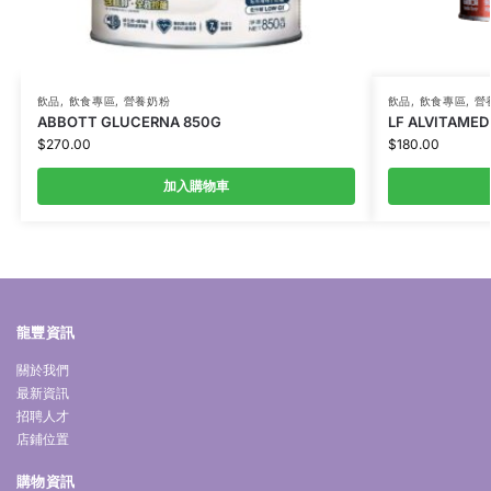
飲品
,
飲食專區
,
營養奶粉
飲品
,
飲食專區
,
營
ABBOTT GLUCERNA 850G
LF ALVITAMED
$
270.00
$
180.00
加入購物車
龍豐資訊
關於我們
最新資訊
招聘人才
店鋪位置
購物資訊