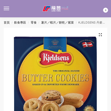
MENU
0
首頁
飲食專區
零食
薯片／蝦片／餅乾／紫菜
KJELDSENS 丹麥藍罐曲奇 908G
/
/
/
/