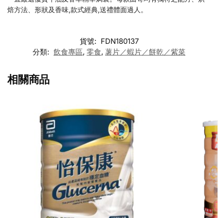
焙方法、形狀及香味,款式經典,送禮體面過人。
貨號:
FDN180137
分類:
飲食專區
,
零食
,
薯片／蝦片／餅乾／紫菜
相關商品