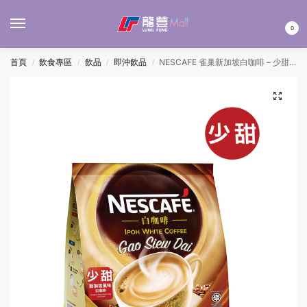
MENU
0
首頁
飲食專區
飲品
即沖飲品
NESCAFE 雀巢新加坡白咖啡 – 少甜 15’S
/
/
/
/