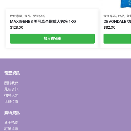
飲食專區
,
飲品
,
營養奶粉
飲食專區
,
飲品
,
營
MAXIGENES 美可卓全脂成人奶粉 1KG
DEVONDALE
$
128.00
$
82.00
加入購物車
龍豐資訊
關於我們
最新資訊
招聘人才
店鋪位置
購物資訊
新手指南
訂單追蹤