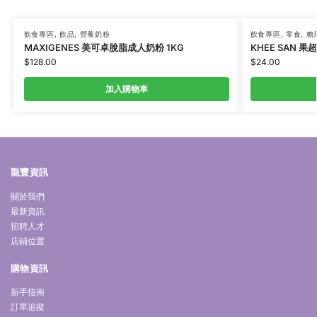
飲食專區
,
飲品
,
營養奶粉
飲食專區
,
零食
,
糖
MAXIGENES 美可卓脫脂成人奶粉 1KG
KHEE SAN 果
$
128.00
$
24.00
加入購物車
龍豐資訊
關於我們
最新資訊
招聘人才
店鋪位置
購物資訊
新手指南
訂單追蹤