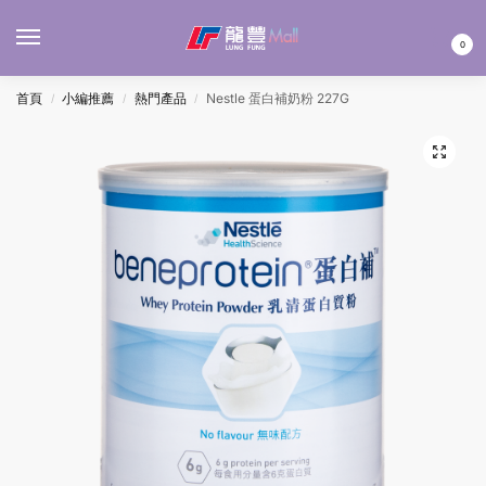
MENU
0
首頁
小編推薦
熱門產品
Nestle 蛋白補奶粉 227G
/
/
/