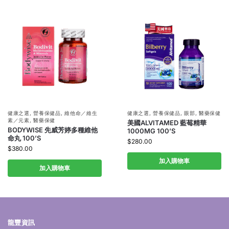
健康之選
,
營養保健品
,
維他命／維生
健康之選
,
營養保健品
,
眼部
,
醫藥保健
素／元素
,
醫藥保健
美國ALVITAMED 藍莓精華
BODYWISE 先威芳婷多種維他
1000MG 100’S
命丸 100’S
$
280.00
$
380.00
加入購物車
加入購物車
龍豐資訊