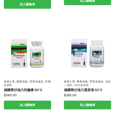
加入購物車
加入購物車
健康之選
,
醫藥保健
,
營養保健品
,
肝膽
健康之選
,
醫藥保健
,
營養保健品
,
免疫
及肺部
／泌尿／内分泌系統
德國華沙強力利膽素 60’S
德國華沙強力通尿清 60’S
$
340.00
$
260.00
加入購物車
加入購物車