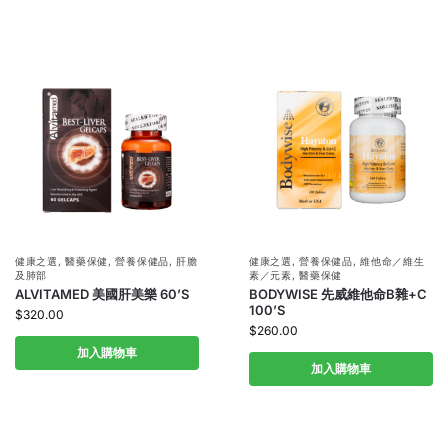
健康之選
,
醫藥保健
,
營養保健品
,
肝膽
健康之選
,
營養保健品
,
維他命／維生
及肺部
素／元素
,
醫藥保健
ALVITAMED 美國肝美樂 60’S
BODYWISE 先威維他命B雜+C
100’S
$
320.00
$
260.00
加入購物車
加入購物車