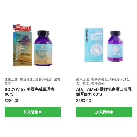
健康之選
,
醫藥保健
,
營養保健品
,
腸胃
健康之選
,
營養保健品
,
維他命／維生
及腎
素／元素
,
醫藥保健
BODYWISE 美國先威胃理療
ALVITAMED 愛維免疫寶口服乳
60’S
鐵蛋白丸 60’S
$
280.00
$
580.00
加入購物車
加入購物車