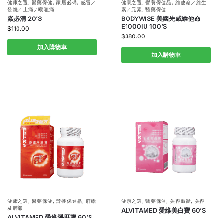
健康之選
,
醫藥保健
,
家居必備
,
感冒／
健康之選
,
營養保健品
,
維他命／維生
發燒／止痛／喉嚨痛
素／元素
,
醫藥保健
焱必清 20’S
BODYWISE 美國先威維他命
E1000IU 100’S
$
110.00
$
380.00
加入購物車
加入購物車
健康之選
,
醫藥保健
,
營養保健品
,
肝膽
健康之選
,
醫藥保健
,
美容纖體
,
美容
及肺部
ALVITAMED 愛維美白寶 60’S
ALVITAMED 愛維淨肝寶 60’S