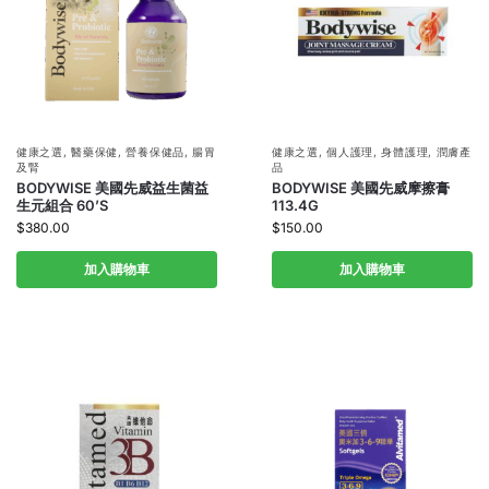
健康之選
,
醫藥保健
,
營養保健品
,
腸胃
健康之選
,
個人護理
,
身體護理
,
潤膚產
及腎
品
BODYWISE 美國先威益生菌益
BODYWISE 美國先威摩擦膏
生元組合 60’S
113.4G
$
380.00
$
150.00
加入購物車
加入購物車