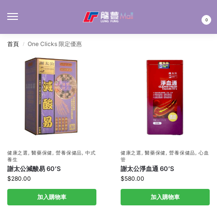
MENU
0
首頁
One Clicks 限定優惠
/
健康之選
,
醫藥保健
,
營養保健品
,
中式
健康之選
,
醫藥保健
,
營養保健品
,
心血
養生
管
謝太公減酸易 60’S
謝太公淨血通 60’S
$
280.00
$
580.00
加入購物車
加入購物車