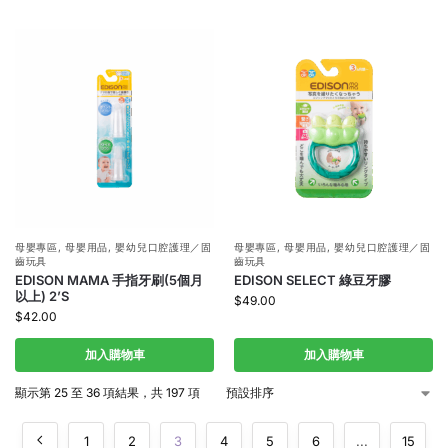
母嬰專區
,
母嬰用品
,
嬰幼兒口腔護理／固
母嬰專區
,
母嬰用品
,
嬰幼兒口腔護理／固
齒玩具
齒玩具
EDISON MAMA 手指牙刷(5個月
EDISON SELECT 綠豆牙膠
以上) 2’S
$
49.00
$
42.00
加入購物車
加入購物車
顯示第 25 至 36 項結果，共 197 項
1
2
3
4
5
6
...
15