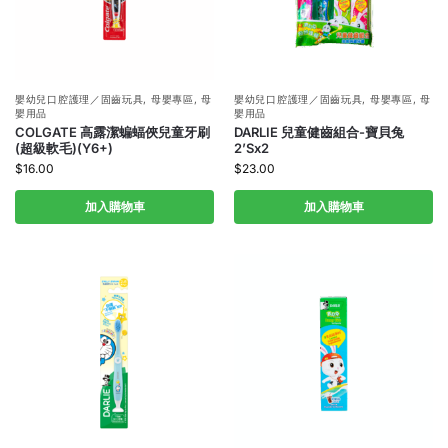
嬰幼兒口腔護理／固齒玩具
,
母嬰專區
,
母
嬰幼兒口腔護理／固齒玩具
,
母嬰專區
,
母
嬰用品
嬰用品
COLGATE 高露潔蝙蝠俠兒童牙刷
DARLIE 兒童健齒組合-寶貝兔
(超級軟毛)(Y6+)
2’Sx2
$
16.00
$
23.00
加入購物車
加入購物車