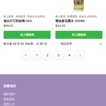
個人護理
,
身體護理
,
防蚊及止痕用品
個人護理
,
身體護理
,
防蚊及止痕用品
無比叮叮防蚊劑 35G
雙妹麥花露水 200ML
$
58.00
$
42.00
加入購物車
加入購物車
顯示第 49 至 60 項結果，共 60 項
1
2
3
4
5
龍豐資訊
關於我們
最新資訊
招聘人才