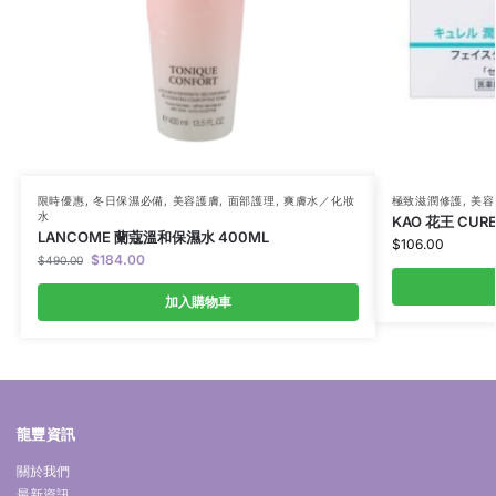
限時優惠
,
冬日保濕必備
,
美容護膚
,
面部護理
,
爽膚水／化妝
極致滋潤修護
,
美容
水
KAO 花王 CUR
LANCOME 蘭蔻溫和保濕水 400ML
$
106.00
$
184.00
$
490.00
加入購物車
龍豐資訊
關於我們
最新資訊