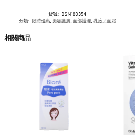
貨號:
BSN180354
分類:
限時優惠
,
美容護膚
,
面部護理
,
乳液／面霜
相關商品