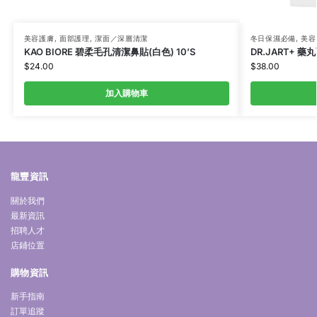
美容護膚
,
面部護理
,
潔面／深層清潔
冬日保濕必備
,
美容
KAO BIORE 碧柔毛孔清潔鼻貼(白色) 10’S
DR.JART+ 藥丸
$
24.00
$
38.00
加入購物車
龍豐資訊
關於我們
最新資訊
招聘人才
店鋪位置
購物資訊
新手指南
訂單追蹤