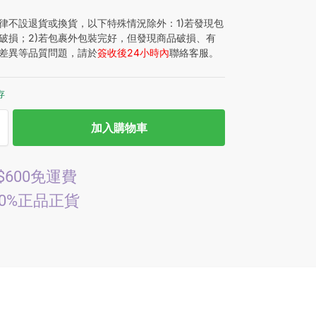
律不設退貨或換貨，以下特殊情況除外：1)若發現包
破損；2)若包裹外包裝完好，但發現商品破損、有
差異等品質問題，請於
簽收後24小時內
聯絡客服。
存
加入購物車
$600免運費
00%正品正貨