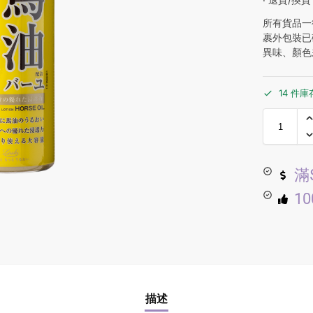
所有貨品一
裹外包裝已
異味、顏色
14 件庫
滿
1
描述