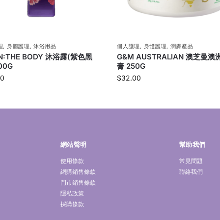
理
,
身體護理
,
沐浴用品
個人護理
,
身體護理
,
潤膚產品
ON:THE BODY 沐浴露(紫色黑
G&M AUSTRALIAN 澳芝曼
00G
膏 250G
00
$
32.00
網站聲明
幫助我們
使用條款
常見問題
網購銷售條款
聯絡我們
門市銷售條款
隱私政策
採購條款