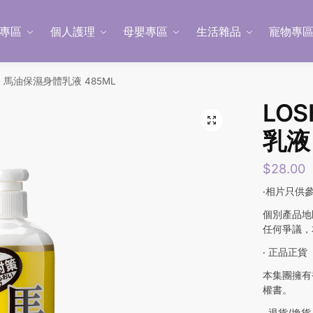
專區
個人護理
母嬰專區
生活雜品
寵物專
HI 馬油保濕身體乳液 485ML
LO
乳液 
$
28.00
‧相片只供
個別產品地
任何爭議，
‧ 正品正貨
本集團擁有
權書。
‧ 退貨/換貨