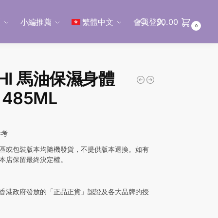
區
小編推薦
繁體中文
會員登入
$
0.00
0
搜尋
SHI 馬油保濕身體
485ML
參考
區或包裝版本均隨機發貨，不提供版本退換。如有
本店保留最終決定權。
香港政府發放的「正品正貨」認證及各大品牌的授