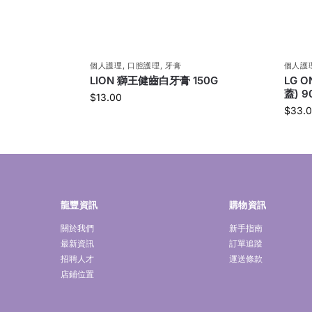
個人護理
,
口腔護理
,
牙膏
個人護
LION 獅王健齒白牙膏 150G
LG 
蓋) 9
$
13.00
$
33.
龍豐資訊
購物資訊
關於我們
新手指南
最新資訊
訂單追蹤
招聘人才
運送條款
店鋪位置