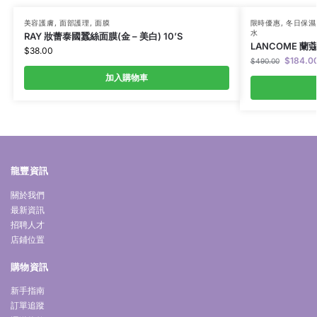
美容護膚
,
面部護理
,
面膜
限時優惠
,
冬日保濕
水
RAY 妝蕾泰國蠶絲面膜(金 – 美白) 10’S
LANCOME 蘭
$
38.00
$
184.0
$
490.00
加入購物車
龍豐資訊
關於我們
最新資訊
招聘人才
店鋪位置
購物資訊
新手指南
訂單追蹤