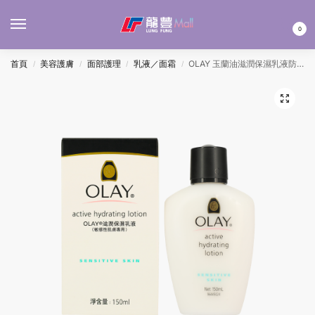
MENU
0
首頁
美容護膚
面部護理
乳液／面霜
OLAY 玉蘭油滋潤保濕乳液防敏感 150ML
/
/
/
/