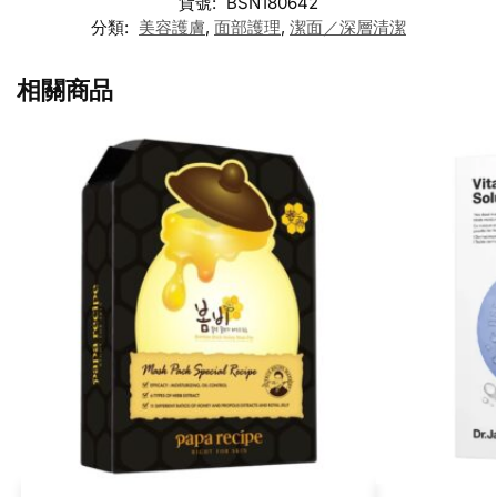
貨號:
BSN180642
分類:
美容護膚
,
面部護理
,
潔面／深層清潔
相關商品