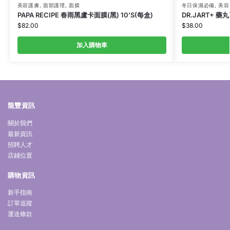
美容護膚
,
面部護理
,
面膜
冬日保濕必備
,
美容
PAPA RECIPE 春雨黑盧卡面膜(黑) 10’S(每盒)
DR.JART+ 藥丸
$
82.00
$
38.00
加入購物車
龍豐資訊
關於我們
最新資訊
招聘人才
店鋪位置
購物資訊
新手指南
訂單追蹤
運送條款