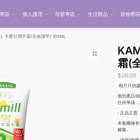
專區
個人護理
母嬰專區
生活雜品
寵物專
ILL 卡蜜兒潤手霜(全效護甲) 100ML
KA
霜(全
$
26.00
‧相片只供
個別產品地
任何爭議，
‧ 正品正貨
本集團擁有
權書。
‧ 退貨/換貨