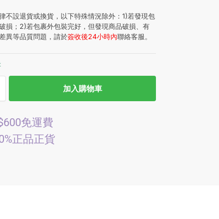
律不設退貨或換貨，以下特殊情況除外：1)若發現包
破損；2)若包裹外包裝完好，但發現商品破損、有
差異等品質問題，請於
簽收後24小時內
聯絡客服。
存
加入購物車
$600免運費
00%正品正貨