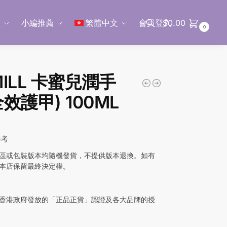
區
小編推薦
繁體中文
會員登入
$
0.00
0
搜尋
MILL 卡蜜兒潤手
效護甲) 100ML
參考
區或包裝版本均隨機發貨，不提供版本退換。如有
本店保留最終決定權。
香港政府發放的「正品正貨」認證及各大品牌的授