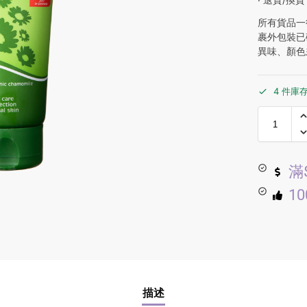
所有貨品一
裹外包裝已
異味、顏色
4 件庫
滿
1
描述