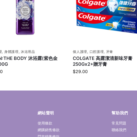
理
,
身體護理
,
沐浴用品
個人護理
,
口腔護理
,
牙膏
ON:THE BODY 沐浴露(紫色金
COLGATE 高露潔清新味牙膏
00G
250Gx2+贈牙膏
00
$
29.00
網站聲明
幫助我們
使用條款
常見問題
網購銷售條款
聯絡我們
門市銷售條款