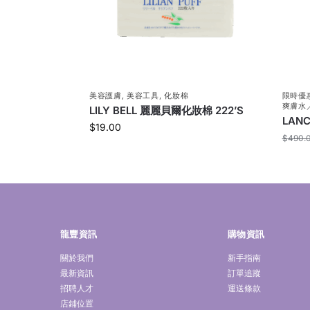
美容護膚
,
美容工具
,
化妝棉
限時優
爽膚水
LILY BELL 麗麗貝爾化妝棉 222’S
LAN
$
19.00
$
490.
龍豐資訊
購物資訊
關於我們
新手指南
最新資訊
訂單追蹤
招聘人才
運送條款
店鋪位置