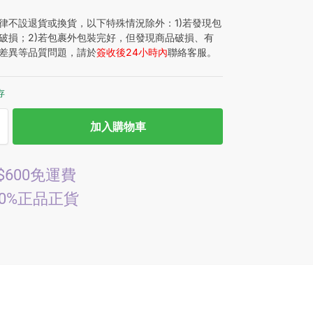
律不設退貨或換貨，以下特殊情況除外：1)若發現包
破損；2)若包裹外包裝完好，但發現商品破損、有
差異等品質問題，請於
簽收後24小時內
聯絡客服。
存
加入購物車
$600免運費
00%正品正貨