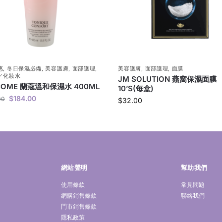
惠
,
冬日保濕必備
,
美容護膚
,
面部護理
,
美容護膚
,
面部護理
,
面膜
／化妝水
JM SOLUTION 燕窩保濕面膜
COME 蘭蔻溫和保濕水 400ML
10’S(每盒)
$
184.00
00
$
32.00
網站聲明
幫助我們
使用條款
常見問題
網購銷售條款
聯絡我們
門市銷售條款
隱私政策