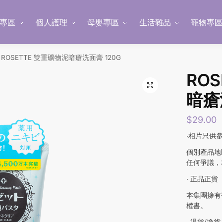
專區
個人護理
母嬰專區
生活雜品
寵物專
ROSETTE 雙重礦物泥暗瘡洗面膏 120G
RO
暗瘡
$
29.00
‧相片只供
個別產品地
任何爭議，
‧ 正品正貨
本集團擁有
權書。
‧ 退貨/換貨