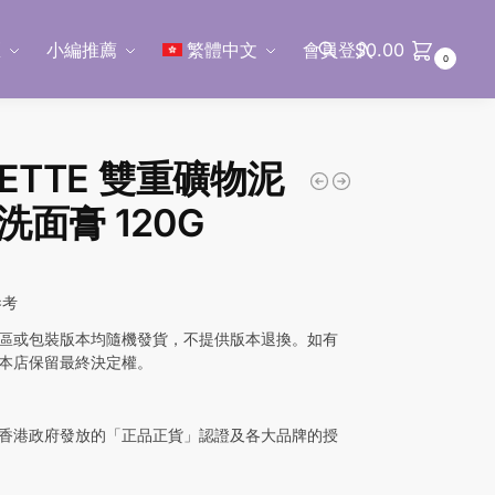
區
小編推薦
繁體中文
會員登入
$
0.00
0
搜尋
SETTE 雙重礦物泥
洗面膏 120G
參考
區或包裝版本均隨機發貨，不提供版本退換。如有
本店保留最終決定權。
香港政府發放的「正品正貨」認證及各大品牌的授