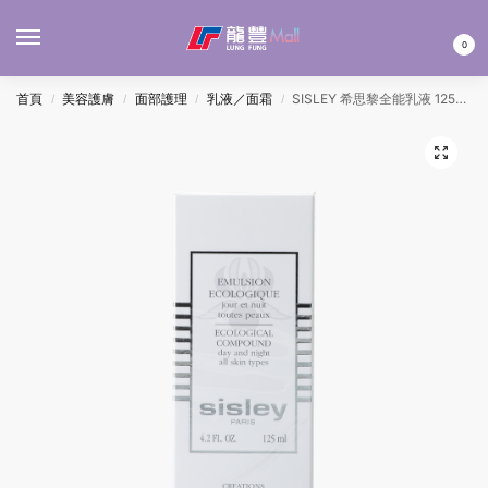
MENU
0
首頁
美容護膚
面部護理
乳液／面霜
SISLEY 希思黎全能乳液 125ML
/
/
/
/