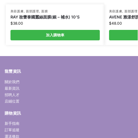
美容護膚
,
面部護理
,
面膜
美容護膚
,
面部護理
RAY 妝蕾泰國蠶絲面膜(銀 – 補水) 10’S
AVENE 雅漾舒
$
38.00
$
48.00
加入購物車
龍豐資訊
關於我們
最新資訊
招聘人才
店鋪位置
購物資訊
新手指南
訂單追蹤
運送條款