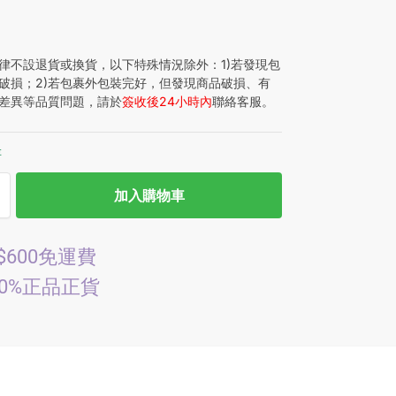
律不設退貨或換貨，以下特殊情況除外：1)若發現包
破損；2)若包裹外包裝完好，但發現商品破損、有
差異等品質問題，請於
簽收後24小時內
聯絡客服。
存
加入購物車
$600免運費
00%正品正貨