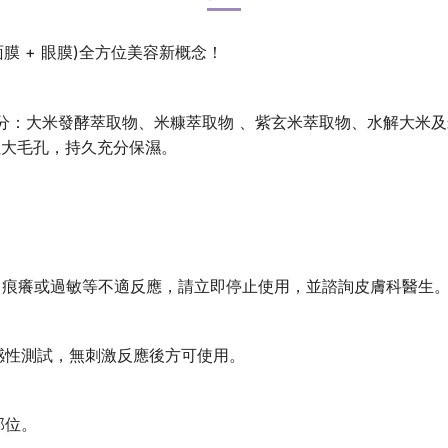
乳霜 +面膜 + 眼膜)全方位美容新概念！
潤成分：大米發酵萃取物、米糠萃取物 、紫玄米萃取物、水解大米及
粗大毛孔，持久充分保濕。
腫、痕癢或過敏等不適反應，請立即停止使用，並諮詢皮膚科醫生
敏感性測試，無刺激反應後方可使用。
部位。