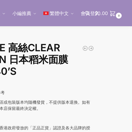
區
小編推薦
繁體中文
會員登入
$
0.00
0
搜尋
E 高絲CLEAR
RN 日本稻米面膜
40’S
參考
區或包裝版本均隨機發貨，不提供版本退換。如有
本店保留最終決定權。
香港政府發放的「正品正貨」認證及各大品牌的授