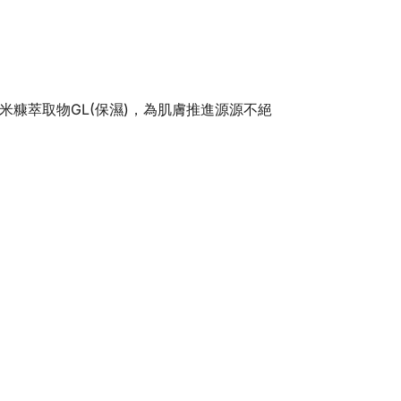
米糠萃取物GL(保濕)，為肌膚推進源源不絕
。