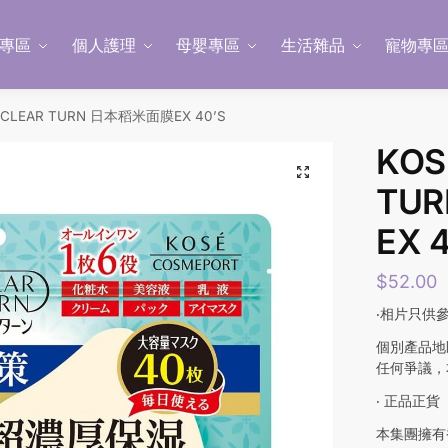
專區
個人護理
母嬰專區
生活雜品
寵物專
CLEAR TURN 日本稻米面膜EX 40’S
KOS
TU
EX 
$
52.00
‧相片只供
個別產品地
任何爭議，
‧ 正品正貨
本集團擁有