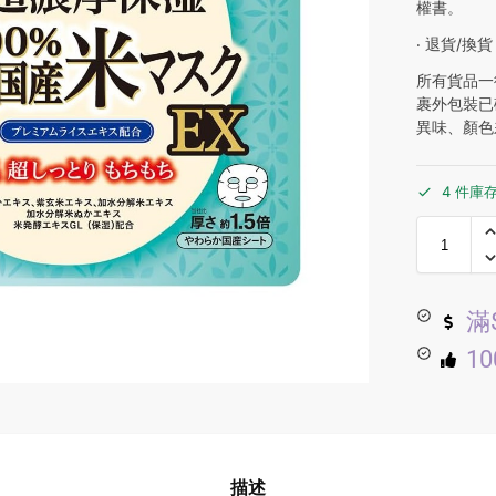
權書。
‧ 退貨/換貨
所有貨品一
裹外包裝已
異味、顏色
4 件庫
滿
1
描述