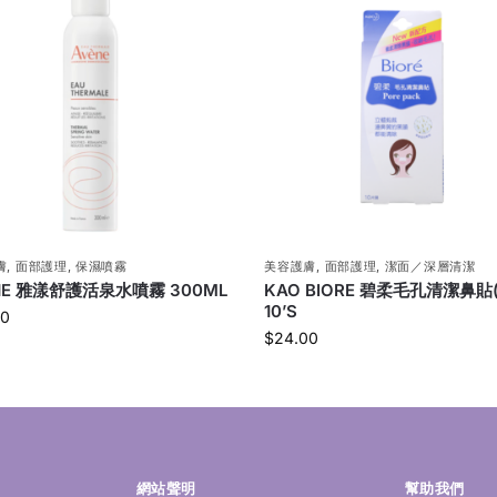
膚
,
面部護理
,
保濕噴霧
美容護膚
,
面部護理
,
潔面／深層清潔
NE 雅漾舒護活泉水噴霧 300ML
KAO BIORE 碧柔毛孔清潔鼻貼
10’S
00
$
24.00
網站聲明
幫助我們