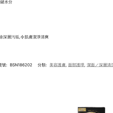
關鍵水分
除深層污垢,令肌膚潔淨清爽
貨號:
BSN186202
分類:
美容護膚
,
面部護理
,
潔面／深層清