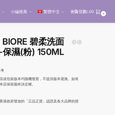
區
小編推薦
繁體中文
會員登入
$
0.00
0
搜尋
 BIORE 碧柔洗面
保濕(粉) 150ML
參考
區或包裝版本均隨機發貨，不提供版本退換。如有
本店保留最終決定權。
香港政府發放的「正品正貨」認證及各大品牌的授