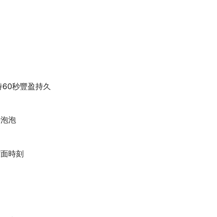
持60秒豐盈持久
密泡泡
潔面時刻