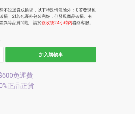
律不設退貨或換貨，以下特殊情況除外：1)若發現包
破損；2)若包裹外包裝完好，但發現商品破損、有
差異等品質問題，請於
簽收後24小時內
聯絡客服。
存
加入購物車
$600免運費
00%正品正貨