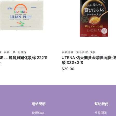
膚
,
美容工具
,
化妝棉
美容護膚
,
面部護理
,
面膜
 BELL 麗麗貝爾化妝棉 222’S
UTENA 佑天蘭黃金啫喱面膜-
酸 33Gx3’S
0
$
29.00
網站聲明
幫助我們
使用條款
常見問題