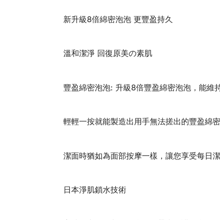
新升級8倍綿密泡泡 更豐盈持久
溫和潔淨 回復原美の素肌
豐盈綿密泡泡: 升級8倍豐盈綿密泡泡，能維
輕輕一按就能製造出用手無法搓出的豐盈綿
潔面時猶如為面部按摩一樣，讓您享受每日
日本淨肌鎖水技術