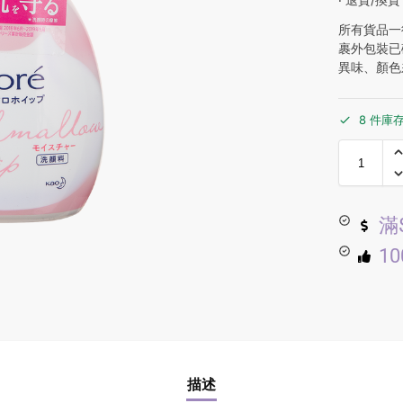
所有貨品一
裹外包裝已
異味、顏色
8 件庫
滿
1
描述