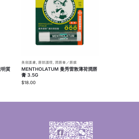
美容護膚
,
唇部護理
,
潤唇膏／唇膜
透明質
MENTHOLATUM 曼秀雷敦薄荷潤唇
膏 3.5G
$
18.00