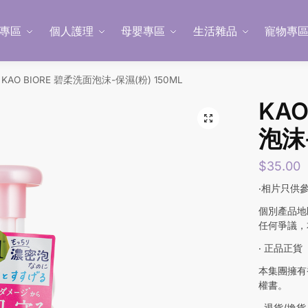
專區
個人護理
母嬰專區
生活雜品
寵物專
KAO BIORE 碧柔洗面泡沫-保濕(粉) 150ML
KAO
泡沫-
$
35.00
‧相片只供
個別產品地
任何爭議，
‧ 正品正貨
本集團擁有
權書。
‧ 退貨/換貨