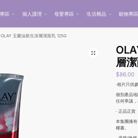
專區
個人護理
母嬰專區
生活雜品
寵物專
OLAY 玉蘭油新生深層潔面乳 125G
OL
層潔
$
86.00
‧相片只供
個別產品地
任何爭議，
‧ 正品正貨
本集團擁有
權書。
‧ 退貨/換貨