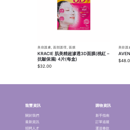
美容護膚
,
面部護理
,
面膜
美容護
KRACIE 肌美精超滲透3D面膜(桃紅 –
AVE
抗皺保濕) 4片(每盒)
$
48.
$
32.00
龍豐資訊
購物資訊
關於我們
新手指南
最新資訊
訂單追蹤
招聘人才
運送條款