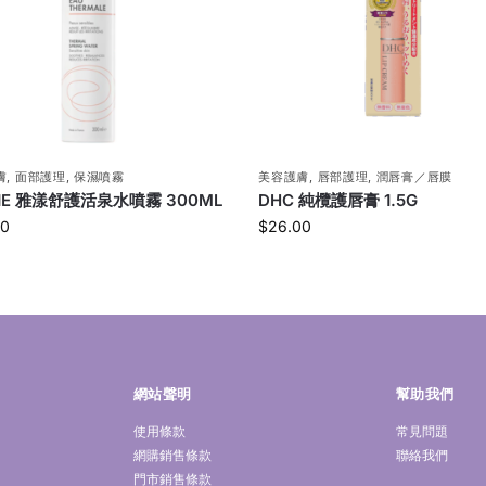
膚
,
面部護理
,
保濕噴霧
美容護膚
,
唇部護理
,
潤唇膏／唇膜
NE 雅漾舒護活泉水噴霧 300ML
DHC 純欖護唇膏 1.5G
00
$
26.00
網站聲明
幫助我們
使用條款
常見問題
網購銷售條款
聯絡我們
門市銷售條款