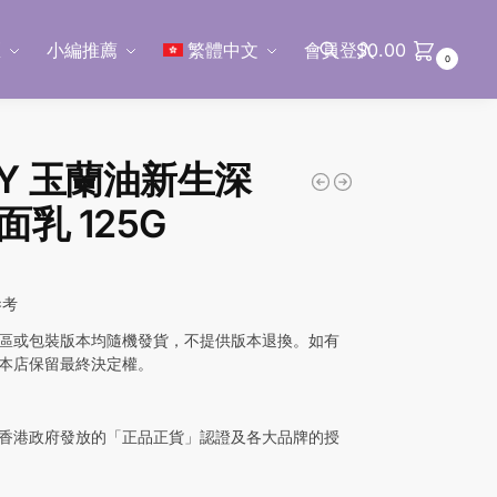
區
小編推薦
繁體中文
會員登入
$
0.00
0
搜尋
AY 玉蘭油新生深
面乳 125G
參考
區或包裝版本均隨機發貨，不提供版本退換。如有
本店保留最終決定權。
香港政府發放的「正品正貨」認證及各大品牌的授