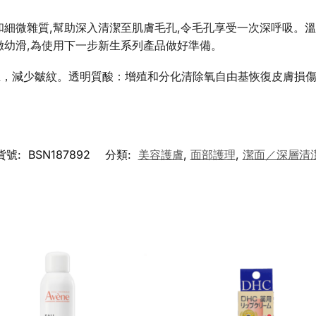
和細微雜質,幫助深入清潔至肌膚毛孔,令毛孔享受一次深呼吸。溫
緻幼滑,為使用下一步新生系列產品做好準備。
生，減少皺紋。透明質酸：增殖和分化清除氧自由基恢復皮膚損
貨號:
BSN187892
分類:
美容護膚
,
面部護理
,
潔面／深層清